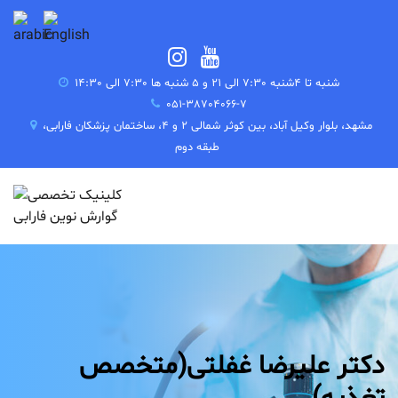
شنبه تا 4شنبه 7:30 الی 21 و 5 شنبه ها 7:30 الی 14:30
051-38704066-7
مشهد، بلوار وکیل آباد، بین کوثر شمالی 2 و 4، ساختمان پزشکان فارابی،
طبقه دوم
دکتر علیرضا غفلتی(متخصص