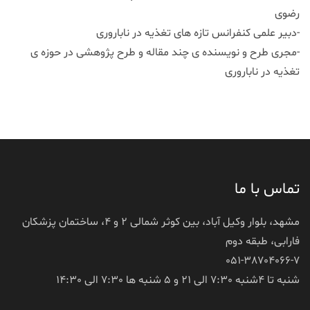
رضوی
-دبیر علمی کنفرانس تازه های تغذیه در ناباروری
-مجری طرح و نویسنده ی چند مقاله و طرح پژوهشی در حوزه ی
تغذیه در ناباروری
تماس با ما
مشهد، بلوار وکیل آباد، بین کوثر شمالی 2 و 4، ساختمان پزشکان
فارابی، طبقه دوم
051-38704066-7
شنبه تا 4شنبه 7:30 الی 21 و 5 شنبه ها 7:30 الی 14:30