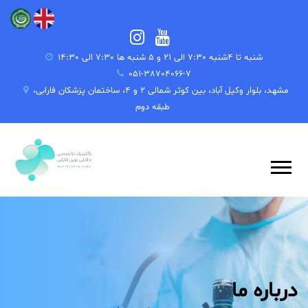
شنبه تا 4شنبه 7:30 الی 21 و 5 شنبه ها 7:30 الی 14:30
051-38704066-7
مشهد، بلوار وکیل آباد، بین کوثر شمالی 2 و 4، ساختمان پزشکان فارابی،
طبقه دوم
درباره ما