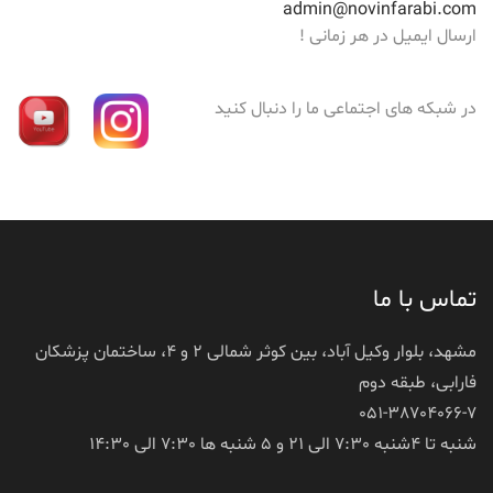
admin@novinfarabi.com
ارسال ایمیل در هر زمانی !
در شبکه های اجتماعی ما را دنبال کنید
تماس با ما
مشهد، بلوار وکیل آباد، بین کوثر شمالی 2 و 4، ساختمان پزشکان
فارابی، طبقه دوم
051-38704066-7
شنبه تا 4شنبه 7:30 الی 21 و 5 شنبه ها 7:30 الی 14:30