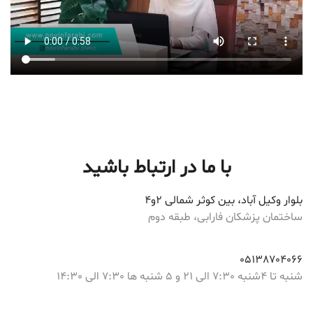
با ما در ارتباط باشید
بلوار وکیل آباد، بین کوثر شمالی 2و4
ساختمان پزشکان فارابی، طبقه دوم
05138704066
شنبه تا 4شنبه 7:30 الی 21 و 5 شنبه ها 7:30 الی 14:30