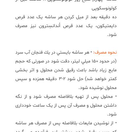
کولونوسکوپی
ده دقیقه بعد از میل کردن هر ساشه یک عدد قرص
دایمتیکون، یک عدد قرص اُندانسِترون نیز مصرف
شود.
نحوه مصرف:
• هر ساشه بايستي در يك فنجان آب سرد
(در حدود 150 ميلي ليتر، دقت شود در صورتی که حجم
مایع زیاد باشد باعث رقیق شدن محلول و اثر بخشی
کمتر خواهد شد) حل شود 2-3 دقيقه همزده و سپس
محلول نوشیده شود.
• محلول پس از تهیه بلافاصله مصرف شود و از نگه
داشتن محلول و مصرف آن پس از یک ساعت خودداری
شود.
• از نوشیدن مایعات بلافاصله پس از مصرف هر ساشه
که سبب رقیق شدن بیشتر این فرآورده می گردد