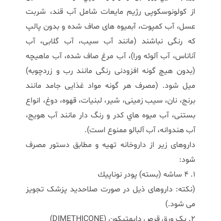
از کولونوسکوپی رژیم مایعات شامل آب قند، شربت
عسل، آب کمپوت، آبمیوه های صاف شده و بدون پالپ
که رنگی نباشند (مانند آب سیب، آب گلابی، آب
آناناس، آب آلوئه ورا)، آب مرغ صاف شده، آب ماهیچه
(بدون هیچ گونه افزودنی رنگی مانند رب و زردچوبه)
میل شود. (مصرف هر گونه مواد غذایی جامد مانند
برنج، نان، سیب زمینی، شير، لبنیات، قهوه، دوغ، انواع
بستنی، آب ميوه هاي كدر و رنگ دار مانند آب هويج،
آب هندوانه، آب آلبالو ممنوع است).
داروهای زیر از داروخانه تهیه و مطابق دستور مصرف
شود:
1. 4 ساشه (بسته) پودر نوناپيك
(نکته: داروهای ذیل در صورت صلاحدید پزشک تجویز
می شود.)
2. یک ورق قرص دایمِتیکون (DIMETHICONE)