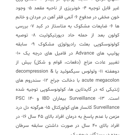
غیر قابل توجیه 4- خونریزی از ناحیه مقعد 5- وجود
خون مخفی در مدفوع 6- آنمی فقر آهن در مردان و خانم
ها 6- ضایعات مشکوک به متاستاز در کبد 7- بررسی
کولون بعد از حمله حاد دیورتیکولیت 8- توصیه
کولونوسکوپی بعلت رادیولوژی مشکوک 9- سابقه
پولیپ های Advance در فامیل های درجه یک 10-
تغییر عادت مزاج (دفعات، قوام و شکل) بیش از
دوهفته 11- ولولوس سیگموئید یا decompression &
acute megacolon با دخالت جراح 12- سندروم های
ژنتیکی که در گایدلاین ها، کولونوسکوپی توجیه شده
است. 13- Surveillance بیماران IBD و PSC 14-
Surveillance کانسار های کولورکتال 15- هرگونه دل درد
مزمن با عدم پاسخ به درمان افراد بالای 45 سال 16- در
افراد بالای 40 سال در صورت داشتن سابقه سرطان
روده در بستگان درجه یک