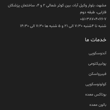
مشهد، بلوار وکیل آباد، بین کوثر شمالی 2 و 4، ساختمان پزشکان
فارابی، طبقه دوم
051-38704066-7
شنبه تا 4شنبه 7:30 الی 21 و 5 شنبه ها 7:30 الی 14:30
خدمات ما
آندوسکوپی
پولیپکتومی
فیبرواسکن
کولونوسکوپی
بوتاکس معده
بالون معده