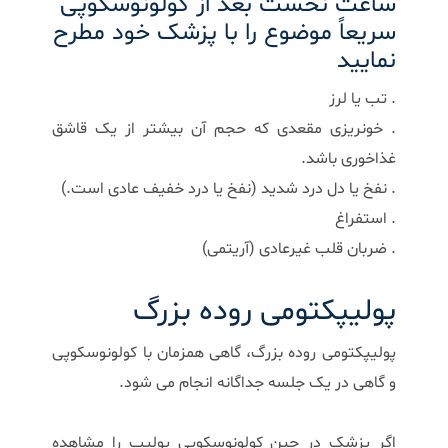
ساعت نخست بعد از کولونوسکوپی
سریعاً موضوع را با پزشک خود مطرح
نمایید
. تب یا لرز
. خونریزی مقعدی که حجم آن بیشتر از یک قاشق
غذاخوری باشد.
. نفخ یا دل درد شدید (نفخ یا درد خفیف عادی است.)
. استفراغ
. ضربان قلب غیرعادی (آریتمی)
پولیپکتومی روده بزرگ
پولیپکتومی روده بزرگ، گاهی همزمان با کولونوسکوپی
و گاهی در یک جلسه جداگانه انجام می شود.
اگر پزشک در حین کولونوسکوپی پولیپ را مشاهده