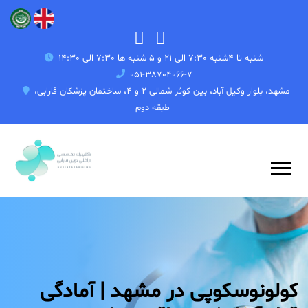
شنبه تا 4شنبه 7:30 الی 21 و 5 شنبه ها 7:30 الی 14:30
051-38704066-7
مشهد، بلوار وکیل آباد، بین کوثر شمالی 2 و 4، ساختمان پزشکان فارابی،
طبقه دوم
کولونوسکوپی در مشهد | آمادگی