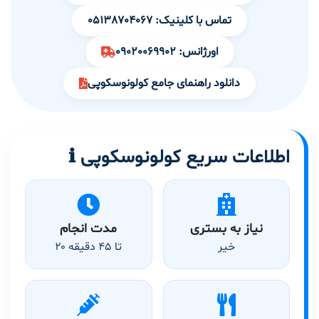
تماس با کلینیک: 05138704067
اورژانس: 09020069902
دانلود راهنمای جامع کولونوسکوپی
ℹ️ اطلاعات سریع کولونوسکوپی
نیاز به بستری
مدت انجام
خیر
۲۰ تا ۴۵ دقیقه