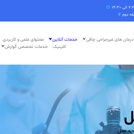
⮟درمان های غیرجراحی چاقی
⮟خدمات آنلاین
محتوای علمی و کاربردی
کلینیک
⮟خدمات تخصصی گوارش
ل
ه عمل