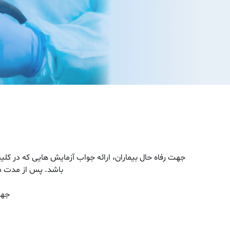
باشد. پس از مدت مشخص شده(15 روز پس از ویزیت) می بایست 
جهت