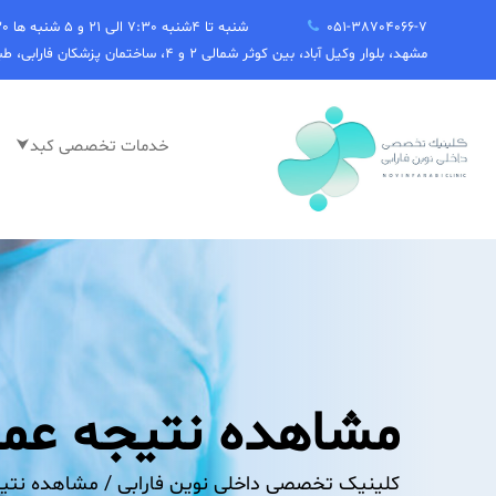
051-38704066-7
شنبه تا 4شنبه 7:30 الی 21 و 5 شنبه ها 7:30 الی 14:30
مشهد، بلوار وکیل آباد، بین کوثر شمالی 2 و 4، ساختمان پزشکان فارابی، طبقه دوم
⮟خدمات تخصصی کبد
مشاهده نتیجه عم
کلینیک تخصصی داخلی نوین فارابی /
مشاهده نتیج