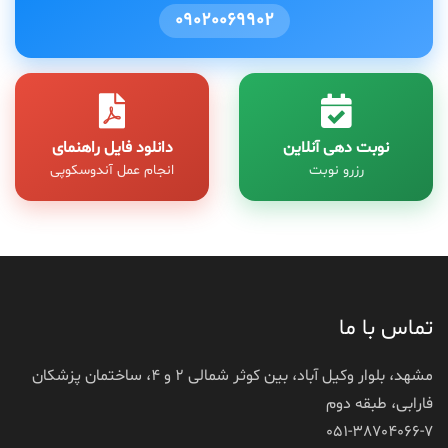
09020069902
نوبت دهی آنلاین
دانلود فایل راهنمای
رزرو نوبت
انجام عمل آندوسکوپی
تماس با ما
مشهد، بلوار وکیل آباد، بین کوثر شمالی 2 و 4، ساختمان پزشکان
فارابی، طبقه دوم
051-38704066-7