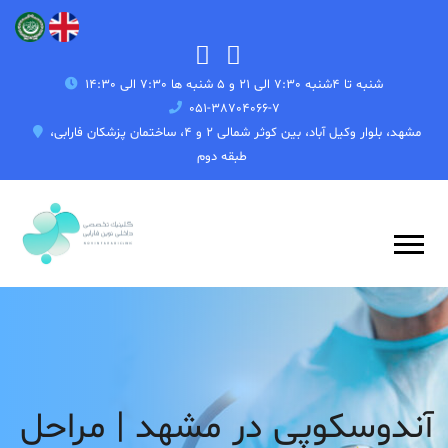
شنبه تا 4شنبه 7:30 الی 21 و 5 شنبه ها 7:30 الی 14:30
051-38704066-7
مشهد، بلوار وکیل آباد، بین کوثر شمالی 2 و 4، ساختمان پزشکان فارابی،
طبقه دوم
آندوسکوپی در مشهد | مراحل