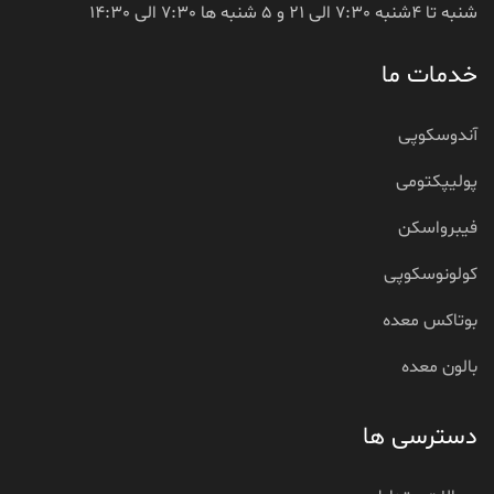
شنبه تا 4شنبه 7:30 الی 21 و 5 شنبه ها 7:30 الی 14:30
خدمات ما
آندوسکوپی
پولیپکتومی
فیبرواسکن
کولونوسکوپی
بوتاکس معده
بالون معده
دسترسی ها