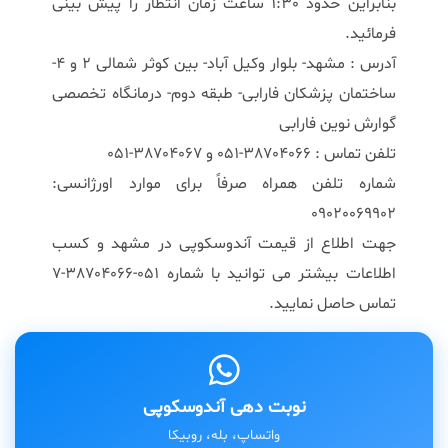
بنابراین حدود 1:30 ساعت زمان انتظار را پیش بینی
فرمائید.
آدرس : مشهد- بلوار وکیل آباد- بین کوثر شمالی 2 و 4-
ساختمان پزشکان فارابی- طبقه دوم- درمانگاه تخصصی
گوارش نوین فارابی
تلفن تماس : 38704066-051 و 38704067-051
شماره تلفن همراه صرفاً برای موارد اورژانسی:
09020069902
جهت اطلاع از قیمت آندوسکوپی در مشهد و کسب
اطلاعات بیشتر می توانید با شماره 051-38704066-7
تماس حاصل نمایید.
نوبت دهی آندوسکوپی
واتساپ، بله، روبیکا