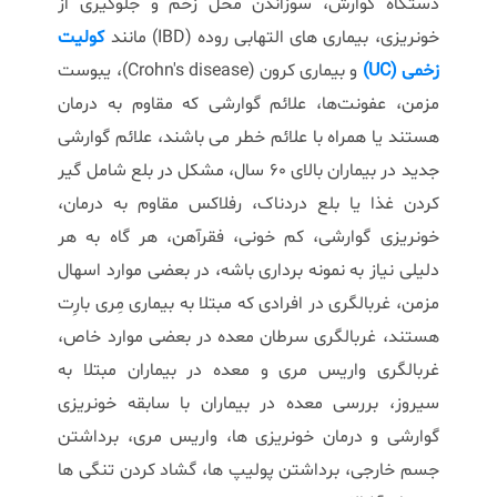
دستگاه گوارش، سوزاندن محل زخم و جلوگیری از
خونریزی، بیماری های التهابی روده (IBD) مانند
کولیت
زخمی (UC)
و بیماری کرون (Crohn's disease)، یبوست
مزمن، عفونت‌ها، علائم گوارشی که مقاوم به درمان
هستند یا همراه با علائم خطر می باشند، علائم گوارشی
جدید در بیماران بالای 60 سال، مشکل در بلع شامل گیر
کردن غذا یا بلع دردناک، رفلاکس مقاوم به درمان،
خونریزی گوارشی، کم خونی، فقرآهن، هر گاه به هر
دلیلی نیاز به نمونه برداری باشه، در بعضی موارد اسهال
مزمن، غربالگری در افرادی که مبتلا به بیماری مِری بارِت
هستند، غربالگری سرطان معده در بعضی موارد خاص،
غربالگری واریس مری و معده در بیماران مبتلا به
سیروز، بررسی معده در بیماران با سابقه خونریزی
گوارشی و درمان خونریزی ها، واریس مری، برداشتن
جسم خارجی، برداشتن پولیپ ها، گشاد کردن تنگی ها