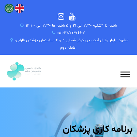
شنبه تا 4شنبه 7:30 الی 21 و 5 شنبه ها 7:30 الی 14:30
051-38704066-7
مشهد، بلوار وکیل آباد، بین کوثر شمالی 2 و 4، ساختمان پزشکان فارابی،
طبقه دوم
برنامه کاری پزشکان