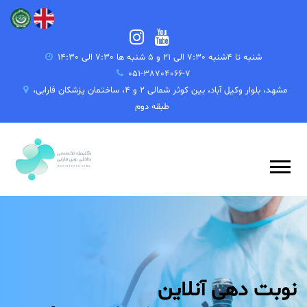
شنبه تا 4شنبه 7:30 الی 21 و 5 شنبه ها 7:30 الی 14:30
051-38704066-7
مشهد، بلوار وکیل آباد، بین کوثر شمالی 2 و 4، ساختمان پزشکان فارابی،
طبقه دوم
نوبت دهی آنلاین