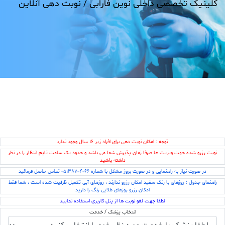
کلینیک تخصصی داخلی نوین فارابی /
نوبت دهی آنلاین
توجه : امکان نوبت دهی برای افراد زیر 16 سال وجود ندارد
نوبت رزرو شده جهت ویزیت ها صرفا زمان پذیرش شما می باشد و حدود یک ساعت تایم انتظار را در نظر
داشته باشید
در صورت نیاز به راهنمایی و در صورت بروز مشکل با شماره 05138704066 تماس حاصل فرمائید
راهنمای جدول : روزهای با رنگ سفید امکان رزرو ندارند ، روزهای آبی تکمیل ظرفیت شده است ، شما فقط
امکان رزرو روزهای طلایی رنگ را دارید
لطفا جهت لغو نوبت ها از پنل کاربری استفاده نمایید
انتخاب پزشک / خدمت